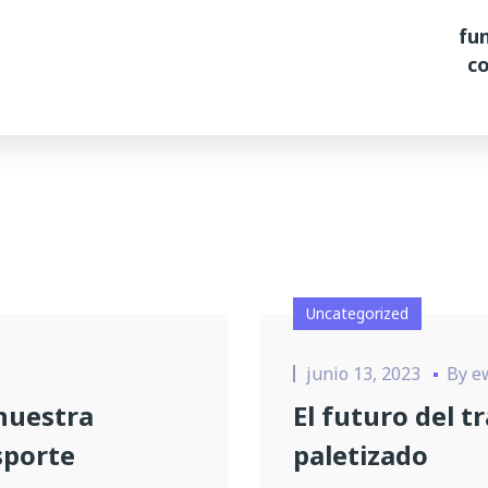
fu
co
Uncategorized
junio 13, 2023
By
e
 nuestra
El futuro del t
sporte
paletizado